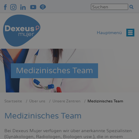
Direkt
zum
Inhalt
Hauptmenü
Medizinisches Team
Startseite
Über uns
Unsere Zentren
Medizinisches Team
Breadcrumb
Medizinisches Team
Bei Dexeus Mujer verfügen wir über anerkannte Spezialisten
(Gynäkologen, Radiologen, Biologen usw.), die in einem