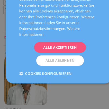
ENGLISH
Personalisierungs- und Funktionszwecke. Sie
können alle Cookies akzeptieren, ablehnen
FRENCH
oder Ihre Präferenzen konfigurieren. Weitere
DEUTSCH
Informationen finden Sie in unseren
ITALIANO
Datenschutzbestimmungen.
Weitere
Informationen
ESPAÑOL
Alle
|
A
|
B
|
C
|
D
|
E
|
F
|
G
|
H
|
I
|
J
|
K
|
L
|
M
|
N
|
O
|
P
|
Q
|
R
|
S
|
T
|
U
|
V
|
W
|
X
|
Y
|
Z
ALLE AKZEPTIEREN
María Paula Falomir
ALLE ABLEHNEN
COOKIES KONFIGURIEREN