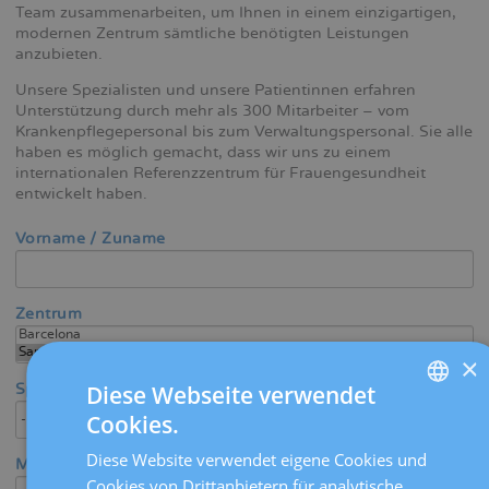
Team zusammenarbeiten, um Ihnen in einem einzigartigen,
modernen Zentrum sämtliche benötigten Leistungen
anzubieten.
Unsere Spezialisten und unsere Patientinnen erfahren
Unterstützung durch mehr als 300 Mitarbeiter – vom
Krankenpflegepersonal bis zum Verwaltungspersonal. Sie alle
haben es möglich gemacht, dass wir uns zu einem
internationalen Referenzzentrum für Frauengesundheit
entwickelt haben.
Vorname / Zuname
Zentrum
×
Sprache
Diese Webseite verwendet
Cookies.
SPANISH
Diese Website verwendet eigene Cookies und
Medizinischer Bereich / Spezialität
CATALÀ
Cookies von Drittanbietern für analytische,